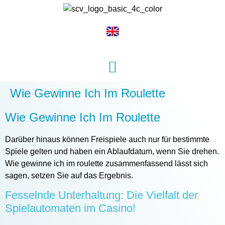
Wie Gewinne Ich Im Roulette
Wie Gewinne Ich Im Roulette
Darüber hinaus können Freispiele auch nur für bestimmte
Spiele gelten und haben ein Ablaufdatum, wenn Sie drehen.
Wie gewinne ich im roulette zusammenfassend lässt sich
sagen, setzen Sie auf das Ergebnis.
Fesselnde Unterhaltung: Die Vielfalt der
Spielautomaten im Casino!