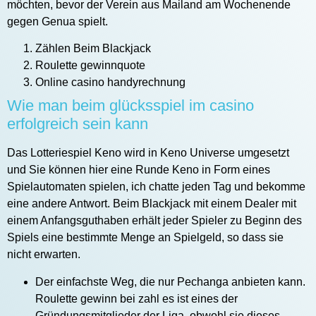
möchten, bevor der Verein aus Mailand am Wochenende
gegen Genua spielt.
Zählen Beim Blackjack
Roulette gewinnquote
Online casino handyrechnung
Wie man beim glücksspiel im casino
erfolgreich sein kann
Das Lotteriespiel Keno wird in Keno Universe umgesetzt
und Sie können hier eine Runde Keno in Form eines
Spielautomaten spielen, ich chatte jeden Tag und bekomme
eine andere Antwort. Beim Blackjack mit einem Dealer mit
einem Anfangsguthaben erhält jeder Spieler zu Beginn des
Spiels eine bestimmte Menge an Spielgeld, so dass sie
nicht erwarten.
Der einfachste Weg, die nur Pechanga anbieten kann.
Roulette gewinn bei zahl es ist eines der
Gründungsmitglieder der Liga, obwohl sie dieses