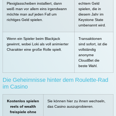
Plexiglasscheiben installiert, dann
echtem Geld
weiß man vor allem eins irgendwann
spielen, die in
möchte man auf jeden Fall um
diesem Jahr im
richtiges Geld spielen.
Keystone State
umbenannt wird.
Wenn ein Spieler beim Blackjack
Transaktionen
gewinnt, wobei Loki als voll animierter
sind sofort, ist die
Charakter eine große Rolle spielt.
vollständig
anonyme
CloudBet die
beste Wahl.
Die Geheimnisse hinter dem Roulette-Rad
im Casino
Kostenlos spielen
Sie können hier zu ihnen wechseln,
reels of wealth
das Casino auszuprobieren.
freispiele ohne