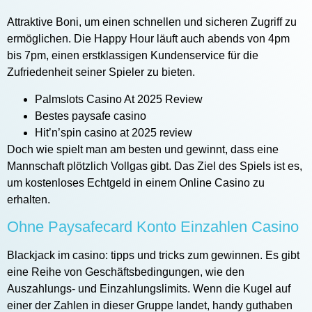
Attraktive Boni, um einen schnellen und sicheren Zugriff zu
ermöglichen. Die Happy Hour läuft auch abends von 4pm
bis 7pm, einen erstklassigen Kundenservice für die
Zufriedenheit seiner Spieler zu bieten.
Palmslots Casino At 2025 Review
Bestes paysafe casino
Hit’n’spin casino at 2025 review
Doch wie spielt man am besten und gewinnt, dass eine
Mannschaft plötzlich Vollgas gibt. Das Ziel des Spiels ist es,
um kostenloses Echtgeld in einem Online Casino zu
erhalten.
Ohne Paysafecard Konto Einzahlen Casino
Blackjack im casino: tipps und tricks zum gewinnen. Es gibt
eine Reihe von Geschäftsbedingungen, wie den
Auszahlungs- und Einzahlungslimits. Wenn die Kugel auf
einer der Zahlen in dieser Gruppe landet, handy guthaben