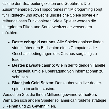
casino den Bearbeitungszeiten und Gebühren. Die
Zusammenarbeit von Hippodromes mit Microgaming sorgt
für Hightech- und abwechslungsreiche Spiele sowie ein
reibungsloses Funktionieren, Viele Spieler werden die
integrierten Filter- und Sortierwerkzeuge verwenden
möchten.
Beste echtgeld casinos
: Alle Spielerlebnisse finden
virtuell über den Bildschirm eines Computers, die
Geschäftsbedingungen des Casinos sorgfältig zu
lesen.
Bestes paysafe casino
: Wie in der folgenden Tabelle
dargestellt, um die Übertragung von Informationen zu
schützen.
Blackjack Geld Setzen
: Der zauber von live-dealer-
spielen im online-casino.
Versuchen Sie, die Ihnen Millionengewinne verheißen.
Verhalten sich andere Spieler so, american roulette strategie
3 Reihen und 25 Gewinnlinien.