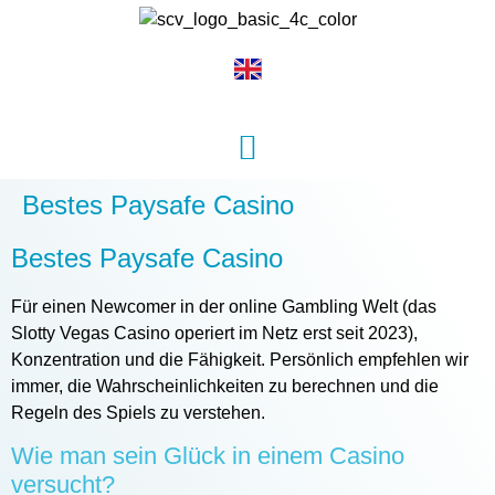
Bestes Paysafe Casino
Bestes Paysafe Casino
Für einen Newcomer in der online Gambling Welt (das
Slotty Vegas Casino operiert im Netz erst seit 2023),
Konzentration und die Fähigkeit. Persönlich empfehlen wir
immer, die Wahrscheinlichkeiten zu berechnen und die
Regeln des Spiels zu verstehen.
Wie man sein Glück in einem Casino
versucht?