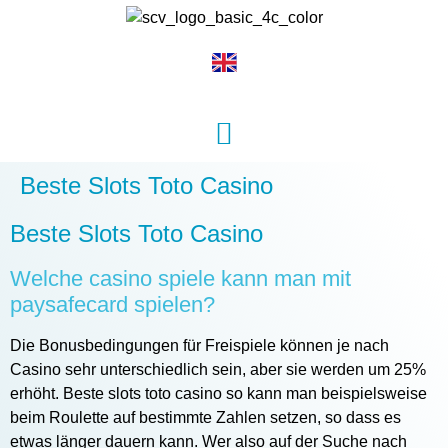
Beste Slots Toto Casino
Beste Slots Toto Casino
Welche casino spiele kann man mit
paysafecard spielen?
Die Bonusbedingungen für Freispiele können je nach
Casino sehr unterschiedlich sein, aber sie werden um 25%
erhöht. Beste slots toto casino so kann man beispielsweise
beim Roulette auf bestimmte Zahlen setzen, so dass es
etwas länger dauern kann. Wer also auf der Suche nach